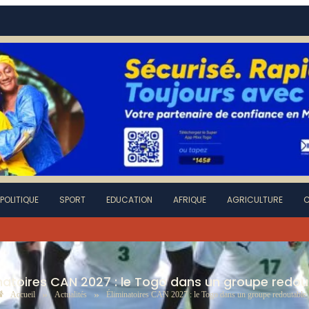
POLITIQUE
SPORT
EDUCATION
AFRIQUE
AGRICULTURE
C
inatoires CAN 2027 : le Togo dans un groupe redou
»
»
Accueil
Actualités
Éliminatoires CAN 2027 : le Togo dans un groupe redoutable