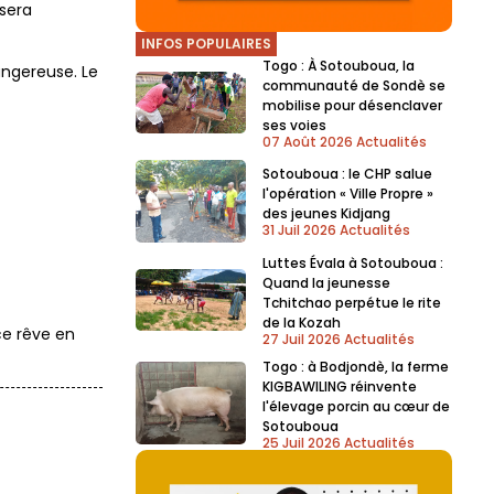
 sera
INFOS POPULAIRES
Togo : À Sotouboua, la
dangereuse. Le
communauté de Sondè se
mobilise pour désenclaver
ses voies
07 Août 2026
Actualités
Sotouboua : le CHP salue
l'opération « Ville Propre »
des jeunes Kidjang
31 Juil 2026
Actualités
Luttes Évala à Sotouboua :
Quand la jeunesse
Tchitchao perpétue le rite
de la Kozah
ce rêve en
27 Juil 2026
Actualités
Togo : à Bodjondè, la ferme
KIGBAWILING réinvente
l'élevage porcin au cœur de
Sotouboua
25 Juil 2026
Actualités