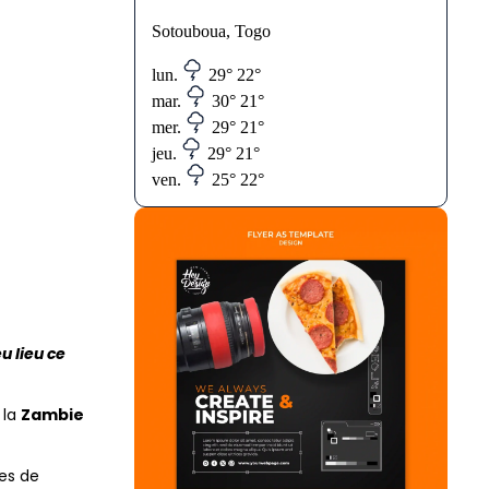
Sotouboua, Togo
lun.
29°
22°
mar.
30°
21°
mer.
29°
21°
jeu.
29°
21°
ven.
25°
22°
u lieu ce
, la
Zambie
pes de