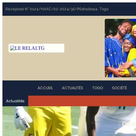
Récépissé N° 0124/HAAC/02-2024/pl/P
Sotouboua, Togo
ACCUEIL
ACTUALITÉS
TOGO
SOCIÉTÉ
Actualités
Élim