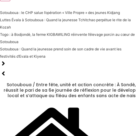
Actualités
Sotouboua : le CHP salue l’opération « Ville Propre » des jeunes Kidjang
Luttes Évala à Sotouboua : Quand la jeunesse Tchitchao perpétue le rite de la
Kozah
Togo : à Bodjondè, la ferme KIGBAWILING réinvente l’élevage porcin au cœur de
Sotouboua
Sotouboua : Quand la jeunesse prend soin de son cadre de vie avant les
festivités d’Evala et Kiyena
Sotouboua / Entre fête, unité et action concrète : À Sondè,
réussit le pari de sa 6e journée de réflexion pour le dével
local et s’attaque au fléau des enfants sans acte de nai