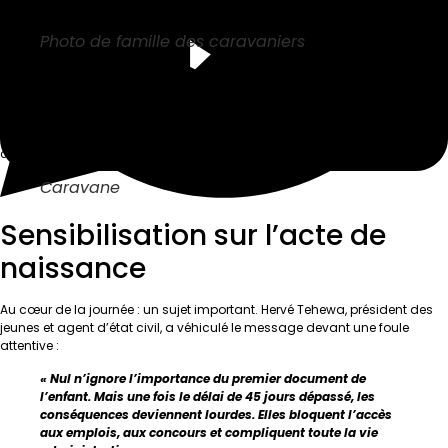
traversé le village, cet après midi jusqu’au tard dans la nuit.
Photo de famille des caravaniers
Regroupés au sein de l’Association des Jeunes du Village de Sondè
(AJVS), ils ont placé cette édition sous le signe de l’unité et de l’action
concrète. La mobilisation a débuté par une marche rythmée, chants en
tête, qui a démarré devant la maison Pana, s’est arrêtée au vestibule du
chef de village, avant de s’achever au domicile du président des jeunes.
Caravane
Sensibilisation sur l’acte de
naissance
Au cœur de la journée : un sujet important. Hervé Tehewa, président des
jeunes et agent d’état civil, a véhiculé le message devant une foule
attentive :
« Nul n’ignore l’importance du premier document de
l’enfant. Mais une fois le délai de 45 jours dépassé, les
conséquences deviennent lourdes. Elles bloquent l’accès
aux emplois, aux concours et compliquent toute la vie