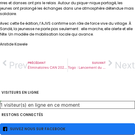
rires et danses ont pris le relais. Autour du pique-nique partagé, les
jeunes ont prolongé les échanges dans une atmosphère détendue mais
solidaire.
Avec cette 6e édition, l’AJVS confirme son rôle de force vive du village. À
Sondè, la jeunesse ne parle pas seulement : elle marche, elle alerte et elle
fête. Un modèle de mobilisation locale qui avance.
Aristide Kawele
Prev
Next
PRÉCÉDANT
SUIVANT
Éliminatoires CAN 2027 : le Togo dans un groupe redoutable
Togo : Lancement du programme PALCC+/INCLURE, un nouvel élan pour des aires protégées durables et attractives
VISITEURS EN LIGNE
1 visiteur(s) en ligne
en ce moment
RESTONS CONNECTÉS
SUIVEZ NOUS SUR FACEBOOK