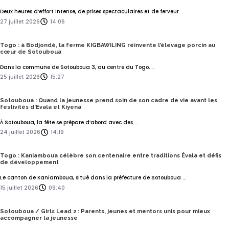
Deux heures d’effort intense, de prises spectaculaires et de ferveur ...
27 juillet 2026
14:06
Togo : à Bodjondè, la ferme KIGBAWILING réinvente l’élevage porcin au
cœur de Sotouboua
Dans la commune de Sotouboua 3, au centre du Togo, ...
25 juillet 2026
15:27
Sotouboua : Quand la jeunesse prend soin de son cadre de vie avant les
festivités d’Evala et Kiyena
À Sotouboua, la fête se prépare d’abord avec des ...
24 juillet 2026
14:19
Togo : Kaniamboua célèbre son centenaire entre traditions Évala et défis
de développement
Le canton de Kaniamboua, situé dans la préfecture de Sotouboua ...
15 juillet 2026
09:40
Sotouboua / Girls Lead 2 : Parents, jeunes et mentors unis pour mieux
accompagner la jeunesse