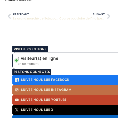
PRÉCÉDANT
SUIVANT
Le grand marché de Sotouboua avancé au jeudi 30 avril 2026
Course populaire de l’Indépendance à Sotouboua : rendez-vous ce samedi
VISITEURS EN LIGNE
1 visiteur(s) en ligne
en ce moment
RESTONS CONNECTÉS
SUIVEZ NOUS SUR FACEBOOK
SUIVEZ NOUS SUR INSTAGRAM
SUIVEZ NOUS SUR YOUTUBE
SUIVEZ NOUS SUR X