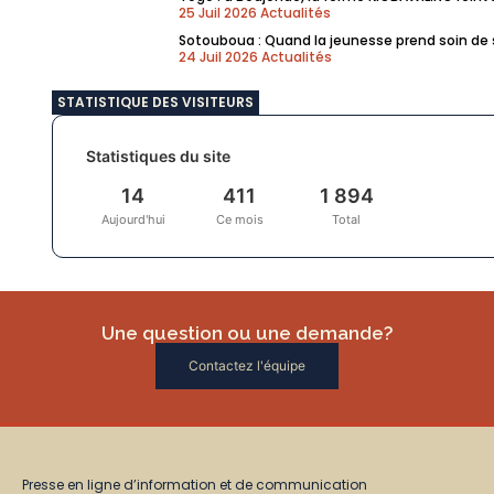
25 Juil 2026
Actualités
Sotouboua : Quand la jeunesse prend soin de so
24 Juil 2026
Actualités
STATISTIQUE DES VISITEURS
Statistiques du site
14
411
1 894
Aujourd'hui
Ce mois
Total
Une question ou une demande?
Contactez l'équipe
Presse en ligne d’information et de communication