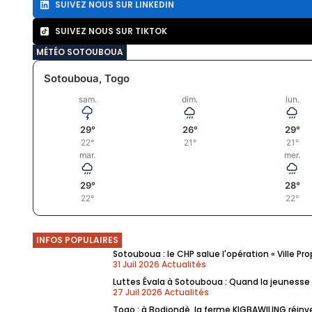
SUIVEZ NOUS SUR LINKEDIN
SUIVEZ NOUS SUR TIKTOK
MÉTÉO SOTOUBOUA
Sotouboua, Togo
sam.
dim.
lun.
29°
26°
29°
22°
21°
21°
mar.
mer.
29°
28°
22°
22°
INFOS POPULAIRES
Sotouboua : le CHP salue l'opération « Ville Pr
31 Juil 2026
Actualités
Luttes Évala à Sotouboua : Quand la jeunesse 
27 Juil 2026
Actualités
Togo : à Bodjondè, la ferme KIGBAWILING réin