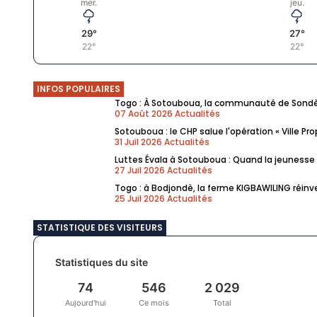
mer.
jeu.
29°
27°
22°
22°
INFOS POPULAIRES
Togo : À Sotouboua, la communauté de Sondè 
07 Août 2026
Actualités
Sotouboua : le CHP salue l'opération « Ville Pr
31 Juil 2026
Actualités
Luttes Évala à Sotouboua : Quand la jeunesse 
27 Juil 2026
Actualités
Togo : à Bodjondè, la ferme KIGBAWILING réin
25 Juil 2026
Actualités
STATISTIQUE DES VISITEURS
Statistiques du site
74
546
2 029
Aujourd'hui
Ce mois
Total