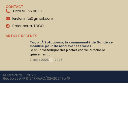
CONTACT
+228 90 65 90 10
lerelai.info@gmail.com
Sotouboua, TOGO
ARTICLE RÉCENTS
Togo : À Sotouboua, la communauté de Sondè se
mobilise pour désenclaver ses voies
Le bruit métallique des pioches contre la roche, le
grincement ...
7 août 2026
21:28
© Lerelai.tg — 2026
Récépissé N° 0124/HAAC/02-2024/pl/P