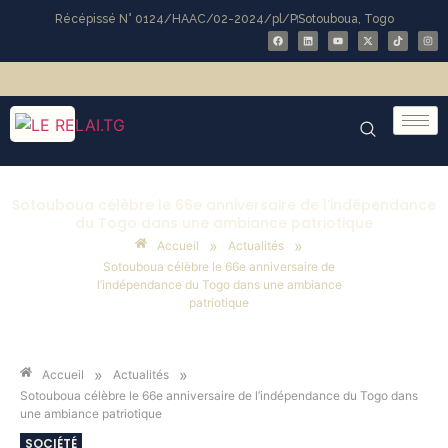
Récépissé N° 0124/HAAC/02-2024/pl/P
Sotouboua, Togo
Sotouboua célèbre le 66e anniversaire de l’indépendance
du Togo dans une ambiance patriotique
»
»
Accueil
Actualités
Sotouboua célèbre le 66e anniversaire de
l’indépendance du Togo dans une ambiance
patriotique
»
»
Accueil
Actualités
Sotouboua célèbre le 66e anniversaire de l’indépendance du Togo dans
une ambiance patriotique
SOCIÉTÉ