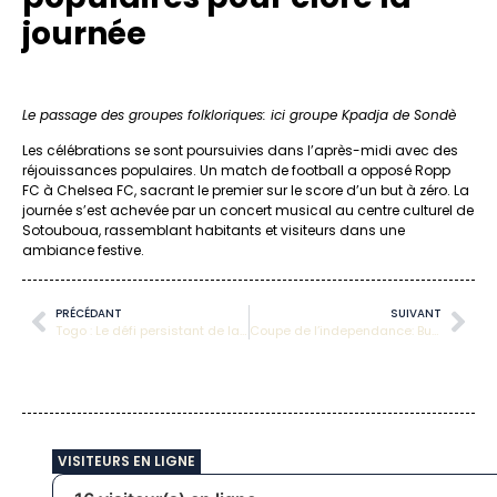
journée
Le passage des groupes folkloriques: ici groupe Kpadja de Sondè
Les célébrations se sont poursuivies dans l’après-midi avec des
réjouissances populaires. Un match de football a opposé Ropp
FC à Chelsea FC, sacrant le premier sur le score d’un but à zéro. La
journée s’est achevée par un concert musical au centre culturel de
Sotouboua, rassemblant habitants et visiteurs dans une
ambiance festive.
PRÉCÉDANT
SUIVANT
Togo : Le défi persistant de la transhumance malgré les interdictions officielles
Coupe de l’independance: But héroïque à la 92ᵉ, Ropp FC offre un sacre dramatique à Sotouboua !
VISITEURS EN LIGNE